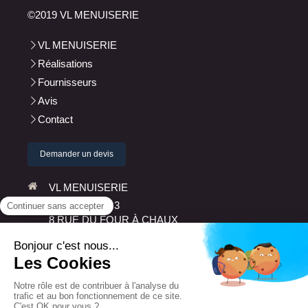
©2019 VL MENUISERIE
VL MENUISERIE
Réalisations
Fournisseurs
Avis
Contact
Demander un devis
VL MENUISERIE
ZA LAZZARO 3
8 RUE DU FOUR À CHAUX
14460
COLOMBELLES
PARK ACTIVA
Afficher le téléphone
Plan du site