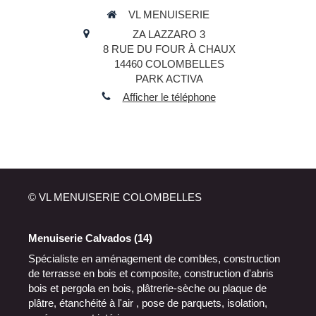
VL MENUISERIE
ZA LAZZARO 3
8 RUE DU FOUR À CHAUX
14460
COLOMBELLES
PARK ACTIVA
Afficher le téléphone
© VL MENUISERIE COLOMBELLES
Menuiserie Calvados (14)
Spécialiste en aménagement de combles, construction
de terrasse en bois et composite, construction d'abris
bois et pergola en bois, plâtrerie-sèche ou plaque de
plâtre, étanchéité à l'air , pose de parquets, isolation,