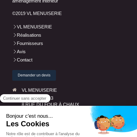
aménagement intérieur
©2019 VL MENUISERIE
VL MENUISERIE
Réalisations
Fournisseurs
Avis
Contact
Demander un devis
VL MENUISERIE
ZA LAZZARO 3
8 RUE DU FOUR À CHAUX
14460
COLOMBELLES
PARK ACTIVA
Afficher le téléphone
Plan du site