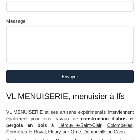
Message
Envoyer
VL MENUISERIE, menuisier à Ifs
VL MENUISERIE et ses artisans expérimentés interviennent
également pour tous travaux de
construction d'abris et
pergola en bois
à
Hérouville-Saint-Clair
,
Colombelles
,
Cormelles-le-Royal
,
Fleury-sur-Orne
,
Démouville
ou
Caen
.